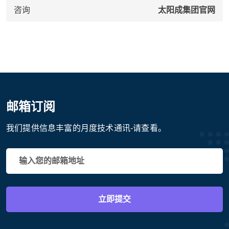
咨询
太阳成集团官网
邮箱订阅
我们提供信息丰富的月度技术通讯-请查看。
立即提交