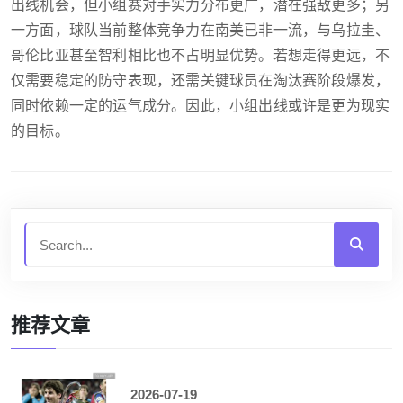
出线机会，但小组赛对手实力分布更广，潜在强敌更多；另
一方面，球队当前整体竞争力在南美已非一流，与乌拉圭、
哥伦比亚甚至智利相比也不占明显优势。若想走得更远，不
仅需要稳定的防守表现，还需关键球员在淘汰赛阶段爆发，
同时依赖一定的运气成分。因此，小组出线或许是更为现实
的目标。
推荐文章
2026-07-19