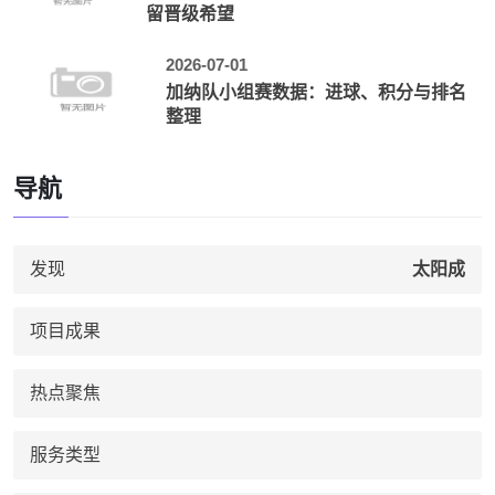
留晋级希望
2026-07-01
加纳队小组赛数据：进球、积分与排名
整理
导航
发现
太阳成
项目成果
热点聚焦
服务类型