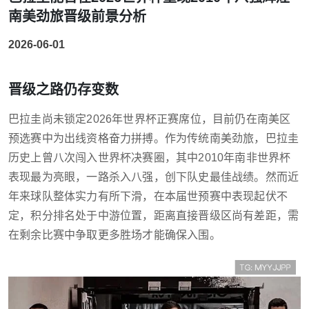
南美劲旅晋级前景分析
2026-06-01
晋级之路仍存变数
巴拉圭尚未锁定2026年世界杯正赛席位，目前仍在南美区
预选赛中为出线资格奋力拼搏。作为传统南美劲旅，巴拉圭
历史上曾八次闯入世界杯决赛圈，其中2010年南非世界杯
表现最为亮眼，一路杀入八强，创下队史最佳战绩。然而近
年来球队整体实力有所下滑，在本届世预赛中表现起伏不
定，积分排名处于中游位置，距离直接晋级区尚有差距，需
在剩余比赛中争取更多胜场才能确保入围。