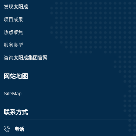
发现
太阳成
项目成果
热点聚焦
服务类型
咨询
太阳成集团官网
网站地图
SiteMap
联系方式
电话