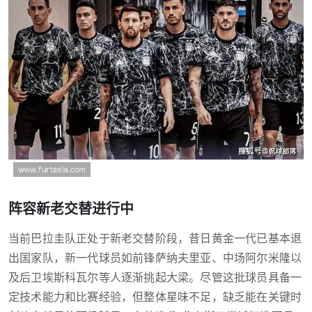
阵容新老交替进行中
当前巴拉圭队正处于新老交替阶段，昔日黄金一代已基本退
出国家队，新一代球员如前锋萨纳夫里亚、中场阿尔米隆以
及后卫埃斯科瓦尔等人逐渐挑起大梁。尽管这批球员具备一
定技术能力和比赛经验，但整体星味不足，缺乏能在关键时