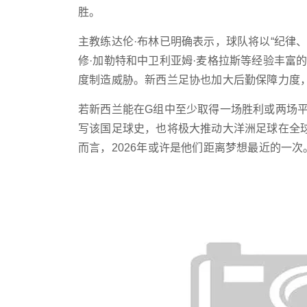
胜。
主教练达伦·布林已明确表示，球队将以“纪律
修·加勒特和中卫利亚姆·麦格拉斯等经验丰富
度制造威胁。新西兰足协也加大后勤保障力度
若新西兰能在G组中至少取得一场胜利或两场
写该国足球史，也将极大推动大洋洲足球在全球
而言，2026年或许是他们距离梦想最近的一次