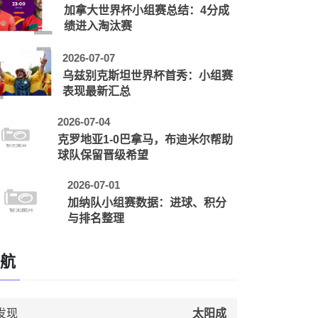
加拿大世界杯小组赛总结：4分成
绩进入淘汰赛
2026-07-07
乌兹别克斯坦世界杯首秀：小组赛
表现最新汇总
2026-07-04
克罗地亚1-0巴拿马，布迪米尔帮助
球队保留晋级希望
2026-07-01
加纳队小组赛数据：进球、积分
与排名整理
航
发现
太阳成