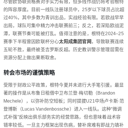
尽管欧协联资格赛对手实力有限，但多线作战仍将考验根特
的阵容厚度。目前一线队注册球员中，25岁以下球员占比超
过40%，其中多数为青训出品，实战经验有限。若欧战早早
出局，球队可集中精力冲击联赛前三；反之，若深陷欧战泥
潭，联赛节奏可能被打乱。值得注意的是，根特在2024–25
赛季下半程曾因欧联杯分心
太阳成集团官网
，导致联赛连续
五轮不胜，最终被圣吉罗斯反超。历史教训警示管理层需在
资源分配上做出果断取舍。
转会市场的谨慎策略
受限于财政公平政策，根特今夏并未进行大手笔引援。最显
著的操作是从布鲁日租借中卫布兰登·梅切勒（Brandon
Mechele），以弥补防空短板；同时提拔U21中场卢卡斯·范
登博斯（Lucas Vandenbossche）进入一线队。这种“微调
式补强”反映出俱乐部务实的经营思路，但也意味着战术容
错率较低。一旦主力框架出现伤病，替补席难有即战力填补