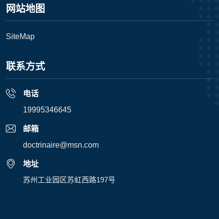
网站地图
SiteMap
联系方式
电话
19995346645
邮箱
doctrinaire@msn.com
地址
苏州工业园区苏虹西路197号