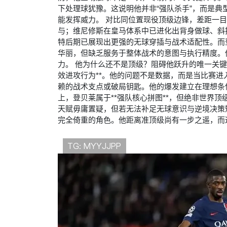
下处理球犹豫。这说明他并非“强队杀手”，而是典
能发挥威力。 对比同位置现役顶级边锋，差距一
与；维尼修斯在皇马体系中已进化出背身做球、斜
特后期已展现出更强的无球穿插与战术适配性。而
华丽，但缺乏服务于整体战术的意图与执行精度。
力。 他为什么还不是顶级？阻碍他跃升的唯一关键
效进攻行为**。他的问题不是数据，而是当比赛
赖的战术支点或破局钥匙。他的爆发建立在理想条
上，登贝莱属于**强队核心拼图**，但绝非世界
天赋毋庸置疑，但若无法补足无球意识与逆境决策
完全倚重的角色。他距离准顶级尚有一步之遥，而