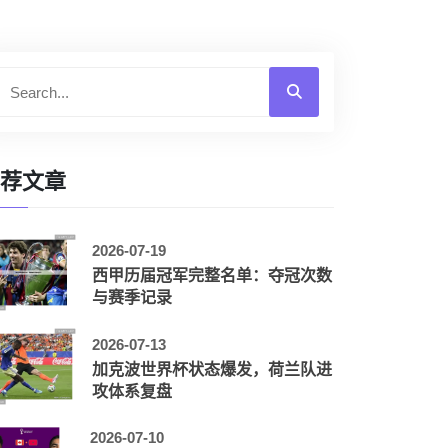
荐文章
2026-07-19
西甲历届冠军完整名单：夺冠次数
与赛季记录
2026-07-13
加克波世界杯状态爆发，荷兰队进
攻体系复盘
2026-07-10