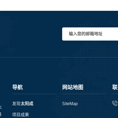
导航
网站地图
联
发现
太阳成
SiteMap
太
基
项目成果