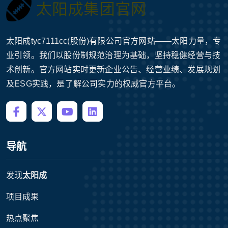
太阳成tyc7111cc(股份)有限公司官方网站——太阳力量，专
业引领。我们以股份制规范治理为基础，坚持稳健经营与技
术创新。官方网站实时更新企业公告、经营业绩、发展规划
及ESG实践，是了解公司实力的权威官方平台。
导航
发现
太阳成
项目成果
热点聚焦