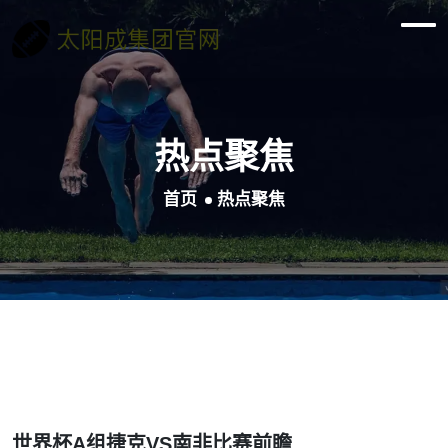
热点聚焦
首页
热点聚焦
世界杯A组捷克VS南非比赛前瞻