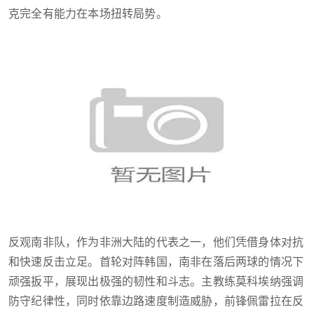
克完全有能力在本场扭转局势。
反观南非队，作为非洲大陆的代表之一，他们凭借身体对抗
和快速反击立足。首轮对阵韩国，南非在落后两球的情况下
顽强扳平，展现出极强的韧性和斗志。主教练莫科埃纳强调
防守纪律性，同时依靠边路速度制造威胁，前锋佩雷拉在反