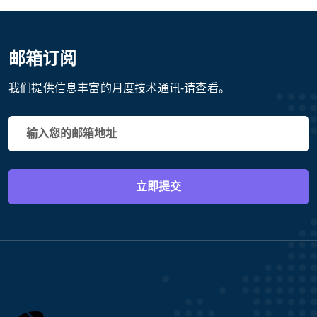
邮箱订阅
我们提供信息丰富的月度技术通讯-请查看。
立即提交