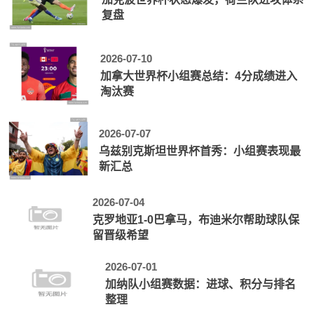
复盘
2026-07-10
加拿大世界杯小组赛总结：4分成绩进入
淘汰赛
2026-07-07
乌兹别克斯坦世界杯首秀：小组赛表现最
新汇总
2026-07-04
克罗地亚1-0巴拿马，布迪米尔帮助球队保
留晋级希望
2026-07-01
加纳队小组赛数据：进球、积分与排名
整理