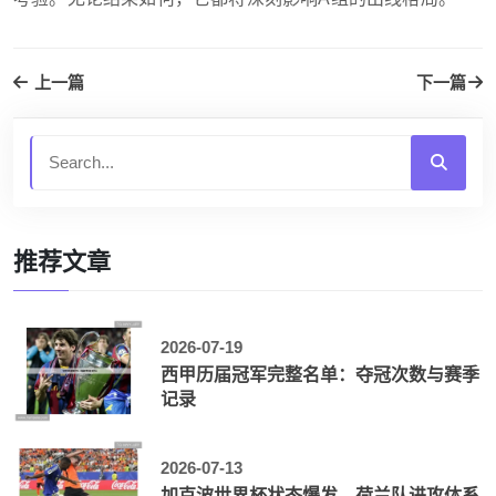
上一篇
下一篇
推荐文章
2026-07-19
西甲历届冠军完整名单：夺冠次数与赛季
记录
2026-07-13
加克波世界杯状态爆发，荷兰队进攻体系