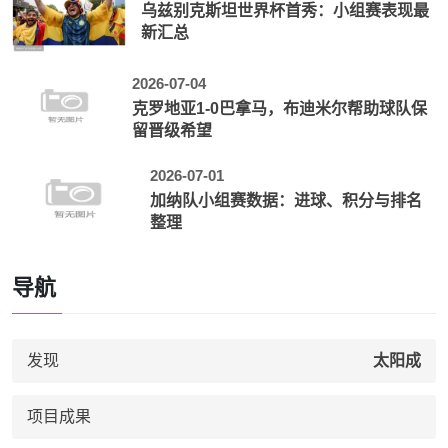
乌兹别克斯坦世界杯首秀：小组赛表现最
新汇总
2026-07-04
克罗地亚1-0巴拿马，布迪米尔帮助球队保
留晋级希望
2026-07-01
加纳队小组赛数据：进球、积分与排名
整理
导航
发现
太阳成
项目成果