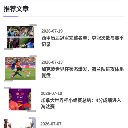
推荐文章
2026-07-19
西甲历届冠军完整名单：夺冠次数与赛季
记录
2026-07-13
加克波世界杯状态爆发，荷兰队进攻体系
复盘
2026-07-10
加拿大世界杯小组赛总结：4分成绩进入
淘汰赛
2026-07-07