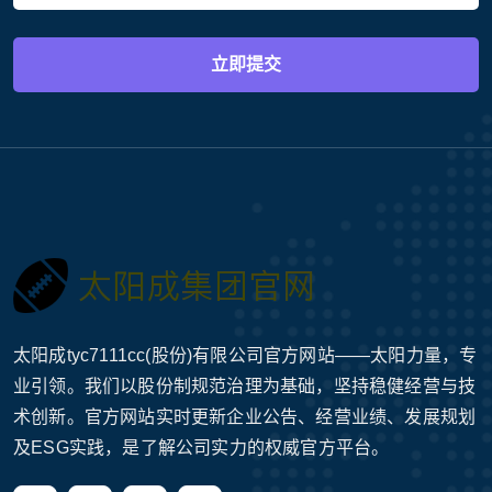
立即提交
太阳成tyc7111cc(股份)有限公司官方网站——太阳力量，专
业引领。我们以股份制规范治理为基础，坚持稳健经营与技
术创新。官方网站实时更新企业公告、经营业绩、发展规划
及ESG实践，是了解公司实力的权威官方平台。