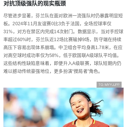
对抗顶级强队的现实瓶颈
尽管进步显著，芬兰队在面对欧洲一流强队时仍暴露明显短
板。2024年11月友谊赛0比3负于法国，全场控球率仅
31%，对方在禁区内完成14次射门。数据显示，当对手控球
率超过60%时，芬兰队近12场比赛输掉9场，防守端在持续
高压下容易出现体系崩塌。中卫组合平均身高1.78米，在应
对高空球时成功率仅为58%，低于欧国联A级球队平均值。
这些结构性缺陷意味着，即便升入A级联赛，球队短期内仍
难以撼动传统豪强地位，更多扮演“搅局者”角色。