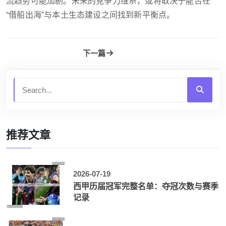
流趋势可能加剧。未来的竞争力维系，或将取决于能否在
“借船出海”与本土生态建设之间找到新平衡点。
下一篇
推荐文章
2026-07-19
西甲历届冠军完整名单：夺冠次数与赛季
记录