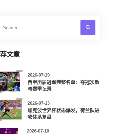
荐文章
2026-07-19
西甲历届冠军完整名单：夺冠次数
与赛季记录
2026-07-13
加克波世界杯状态爆发，荷兰队进
攻体系复盘
2026-07-10