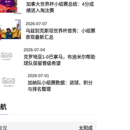
加拿大世界杯小组赛总结：4分成
绩进入淘汰赛
2026-07-07
乌兹别克斯坦世界杯首秀：小组赛
表现最新汇总
2026-07-04
克罗地亚1-0巴拿马，布迪米尔帮助
球队保留晋级希望
2026-07-01
加纳队小组赛数据：进球、积分
与排名整理
航
发现
太阳成