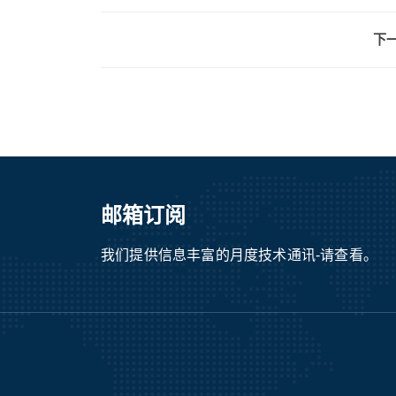
下
邮箱订阅
我们提供信息丰富的月度技术通讯-请查看。