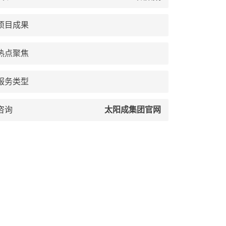
项目成果
热点聚焦
服务类型
咨询
太阳成集团官网