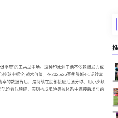
推
勉但平庸”的工兵型中场。这种印象源于他不依赖爆发力或
球中枢”的战术价值。在2025/26赛季曼城4-1逆转富
成功率的数据背后，是持续在肋部接应后腰分球、用小步频
动轨迹看似琐碎，实则构成瓜迪奥拉体系中连接后场与前