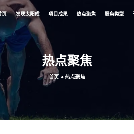
首页
发现
太阳成
项目成果
热点聚焦
服务类型
热点聚焦
首页
热点聚焦