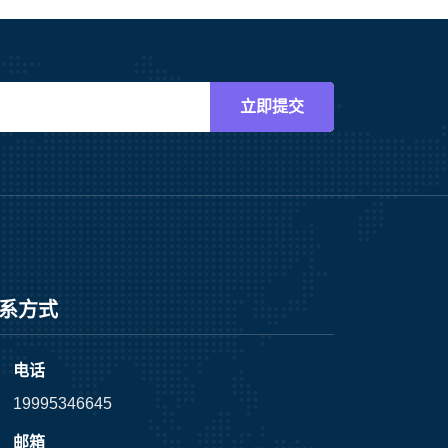
立即提交
系方式
电话
19995346645
邮箱