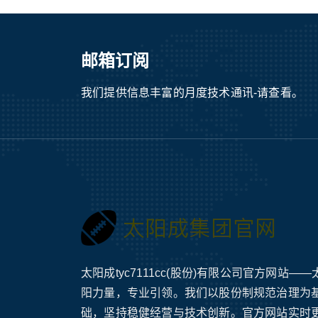
邮箱订阅
我们提供信息丰富的月度技术通讯-请查看。
太阳成tyc7111cc(股份)有限公司官方网站——
阳力量，专业引领。我们以股份制规范治理为
础，坚持稳健经营与技术创新。官方网站实时