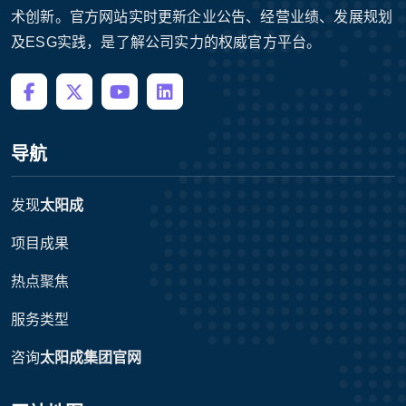
术创新。官方网站实时更新企业公告、经营业绩、发展规划
及ESG实践，是了解公司实力的权威官方平台。
导航
发现
太阳成
项目成果
热点聚焦
服务类型
咨询
太阳成集团官网