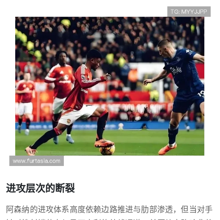
进攻层次的断裂
阿森纳的进攻体系高度依赖边路推进与肋部渗透，但当对手