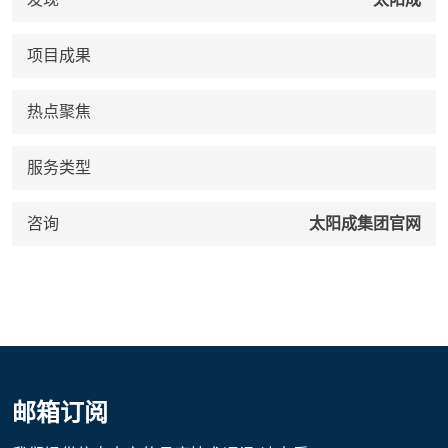
项目成果
热点聚焦
服务类型
咨询
太阳成集团官网
邮箱订阅