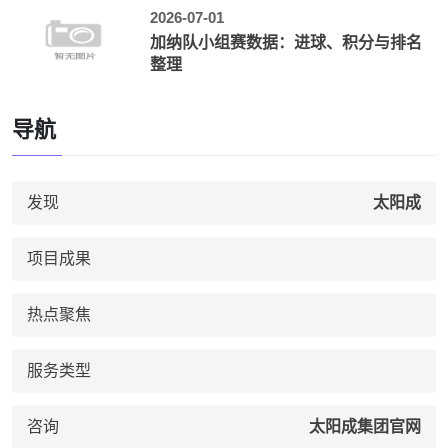
2026-07-01
加纳队小组赛数据：进球、积分与排名
整理
导航
发现
太阳成
项目成果
热点聚焦
服务类型
咨询
太阳成集团官网