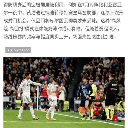
得防线身后的空档屡屡被利用。例如在1月对阵比利亚雷亚
尔一役中，黄潜通过快速转移打穿皇马左肋部，连续三次形
成射门机会，仅因门将库尔图瓦神勇才未丢球。这种“高风
险-高回报”模式在体能充沛时或可奏效，但随着赛程深入，
防线暴露的频率与幅度同步上升，场面失控感由此加剧。