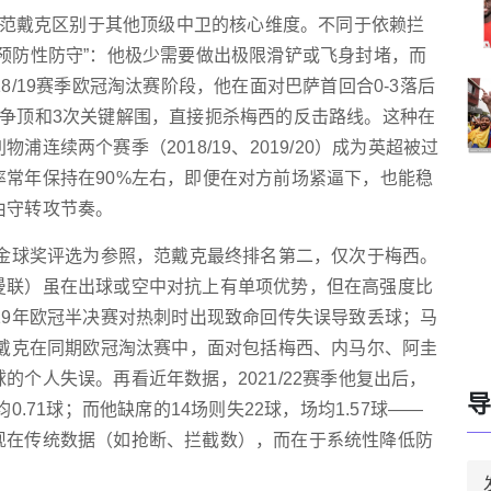
这是范戴克区别于其他顶级中卫的核心维度。不同于依赖拦
预防性防守”：他极少需要做出极限滑铲或飞身封堵，而
8/19赛季欧冠淘汰赛阶段，他在面对巴萨首回合0-3落后
争顶和3次关键解围，直接扼杀梅西的反击路线。这种在
连续两个赛季（2018/19、2019/20）成为英超被过
常年保持在90%左右，即便在对方前场紧逼下，也能稳
由守转攻节奏。
年金球奖评选为参照，范戴克最终排名第二，仅次于梅西。
曼联）虽在出球或空中对抗上有单项优势，但在高强度比
19年欧冠半决赛对热刺时出现致命回传失误导致丢球；马
范戴克在同期欧冠淘汰赛中，面对包括梅西、内马尔、阿圭
个人失误。再看近年数据，2021/22赛季他复出后，
导
.71球；而他缺席的14场则失22球，场均1.57球——
现在传统数据（如抢断、拦截数），而在于系统性降低防