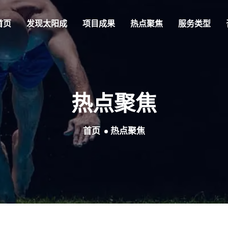
首页
发现
太阳成
项目成果
热点聚焦
服务类型
热点聚焦
首页
热点聚焦