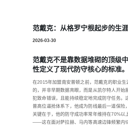
范戴克：从格罗宁根起步的生
2026-03-30
范戴克不是靠数据堆砌的顶级
性定义了现代防守核心的标准
在2015年加盟南安普顿之前，范戴克的职业
的，并非早期数据亮眼，而是从凯尔特人开始展
犯致命错误，且能持续稳定地完成防守任务。这
普高位逼抢体系下，他成为防线最后一道保险，
关键在于，他的防守成功率常年维持在70%以上
——这在面对萨拉赫、马内等高速边锋频繁内