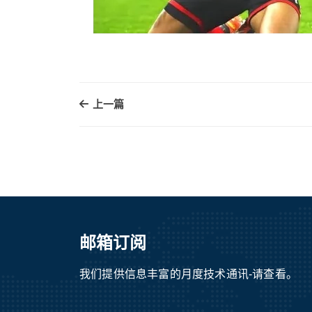
上一篇
邮箱订阅
我们提供信息丰富的月度技术通讯-请查看。