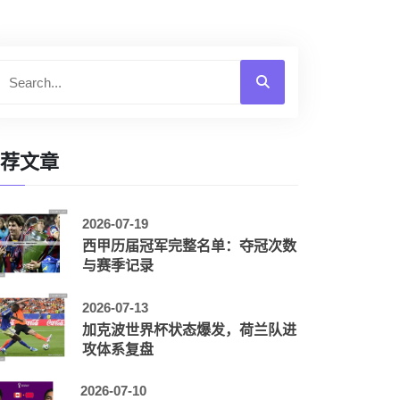
荐文章
2026-07-19
西甲历届冠军完整名单：夺冠次数
与赛季记录
2026-07-13
加克波世界杯状态爆发，荷兰队进
攻体系复盘
2026-07-10