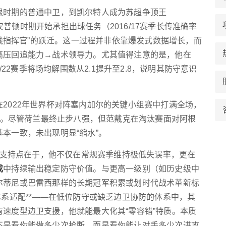
根时期的普通中卫，到凯尔特人成为苏超争顶王
南安普顿时期开始承担出球任务（2016/17赛季长传准确率
防线指挥官”的跃迁。这一过程并非依靠爆发式数据增长，而
高压回追能力→战术领导力。尤其值得注意的是，他在
/22赛季将场均解围数从2.1提升至2.8，说明其防守意识
2022年世界杯对阵塞内加尔的关键小组赛中打满全场，
取胜。尽管荷兰最终止步八强，但范戴克在淘汰赛面对阿根
本一致，未出现明显“缩水”。
数据支持点在于，他不仅在常规赛季维持极低失误率，更在
成
中持续输出稳定防守价值。与更高一级别（如历史级中
尔蒂尼或巴雷西那样的长期冠军积累或划时代战术革新标
体系适配**——在低位防守或缺乏边卫协防的体系中，其
速度型边卫支援，他就能最大化其“零容错”特质。本质
不是看你能做多少次抢断，而是看你能让对手多少次进攻