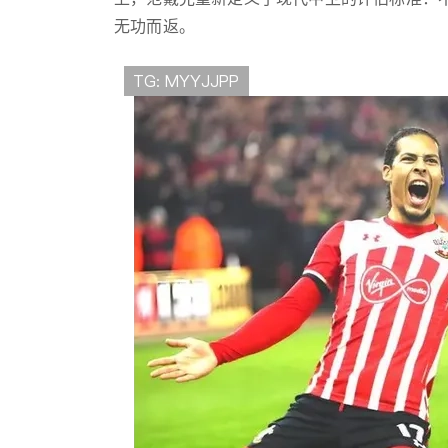
无功而返。