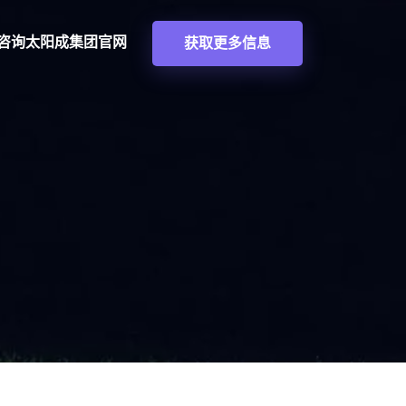
咨询
太阳成集团官网
获取更多信息